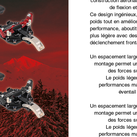
construction aérona
de flexion e
Ce design ingénieux,
poids tout en amélior
performance, aboutit 
plus légère avec des
déclenchement fronta
Un espacement large
montage permet un
des forces s
Le poids léger
performances ma
éventail
Un espacement large
montage permet un
des forces s
Le poids léger
performances ma