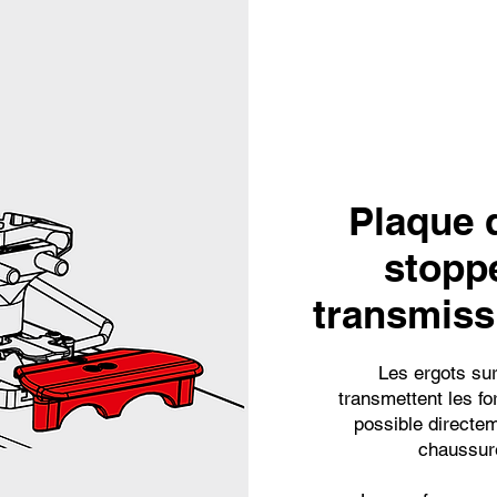
Plaque 
stopp
transmiss
Les ergots sur
transmettent les f
possible directem
chaussure