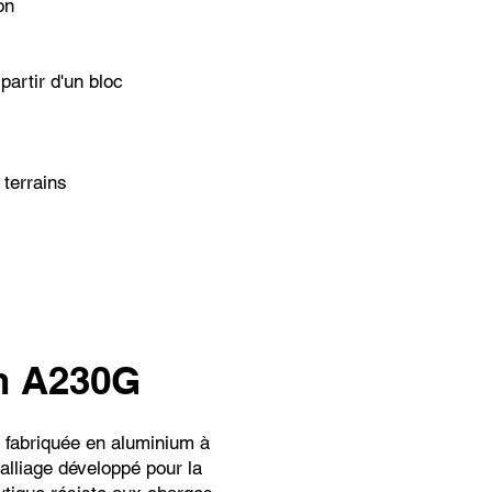
on
artir d'un bloc
 terrains
n A230G
 fabriquée en aluminium à
’alliage développé pour la