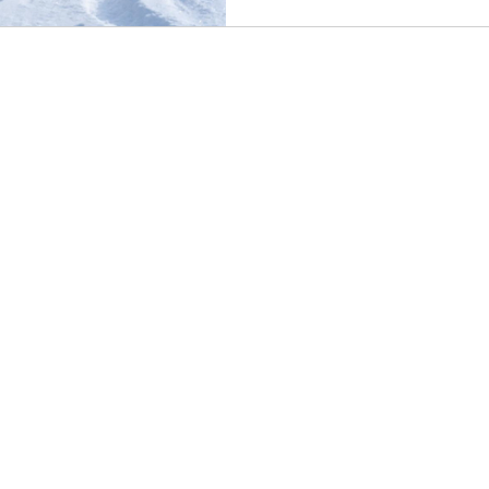
MENU
SUIVEZ-NO
FACEBOOK
INSTAGRAM
PRODUITS
FAITS A230G
TÉLÉCHARGEMENTS
FAITS RACE 98
Workbook FW26/27 DE
Workbook FW26/27 EN
HISTOIRE
Workbook FW26/27 FR
HISTOIRES
Assemblée
CONTACT
Utilisation