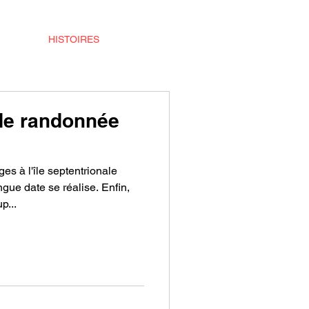
TOIRE
HISTOIRES
CONTACT
de randonnée
s à l'île septentrionale
gue date se réalise. Enfin,
p...