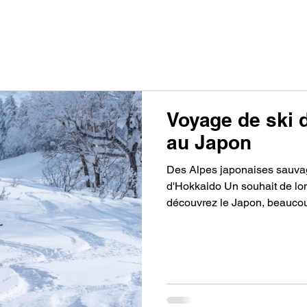
PRODUITS
FAITS A230G
FAITS RACE 98
HIS
Voyage de ski 
au Japon
Des Alpes japonaises sauvage
d'Hokkaido Un souhait de lon
découvrez le Japon, beaucou