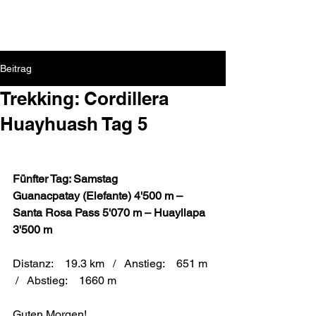
Beitrag
Trekking: Cordillera
Huayhuash Tag 5
Fünfter Tag: Samstag
Guanacpatay (Elefante) 4'500 m – 
Santa Rosa Pass 5'070 m – Huayllapa 
3'500 m
Distanz:    19.3 km   /   Anstieg:    651 m  
 /   Abstieg:    1660 m
Guten Morgen!