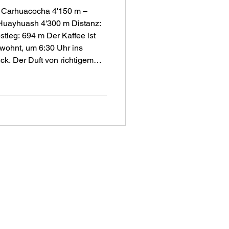
e Carhuacocha 4'150 m –
 Huayhuash 4'300 m Distanz:
ewohnt, um 6:30 Uhr ins
k. Der Duft von richtigem
 fast in Träumen hängenden
 Eiern, Brot, Müesliflocken
 frischen Früchten erfreut
fal