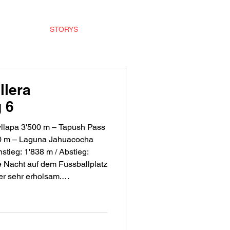
SCHICHTE
STORYS
KONTAKT
llera
 6
llapa 3'500 m – Tapush Pass
50 m – Laguna Jahuacocha
er sehr erholsam.
reshöhe von nur 3'500 m.
l in sich birgt, so ist dies
ir auf der längsten Etappe
h ü