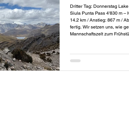
Dritter Tag: Donnerstag Lak
Siula Punta Pass 4'830 m –
14.2 km / Anstieg: 867 m / Abstieg: 694 m Der Kaffee ist
fertig. Wir setzen uns, wie g
Mannschaftszelt zum Frühstüc
Espresso weckt unsere noch
Gedanken. Das Frühstück aus
(Granola) und Fruchtsalat von
unseren Gaumen. Draussen 