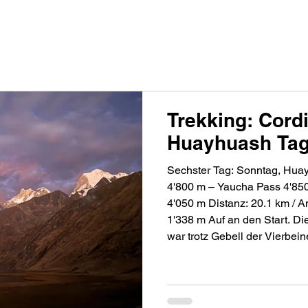
PRODUKTE
FACTS A230G
FACTS RACE 98
GE
Trekking: Cordi
Huayhuash Tag
Sechster Tag: Sonntag, Huay
4'800 m – Yaucha Pass 4'8
4'050 m Distanz: 20.1 km / Anstieg: 1'838 m / Abstieg:
1'338 m Auf an den Start. Die Nacht auf dem Fussballplatz
war trotz Gebell der Vierbein
Hauptgrund: die niedere Mee
Wie jeder Vorteil einen Nachtei
der Höhenunterschied, den w
unseres Vorhabens zusätzlic