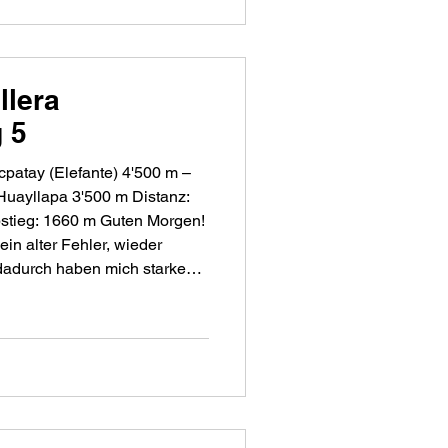
llera
 5
patay (Elefante) 4'500 m –
Huayllapa 3'500 m Distanz:
in alter Fehler, wieder
dadurch haben mich starke
mmerhin konnte ich mit
n bis zum Morgengrauen
terkalt, die Zeltwände dick
 wir uns mi