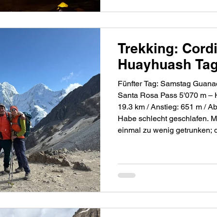
Trekking: Cordi
Huayhuash Tag
Fünfter Tag: Samstag Guanac
Santa Rosa Pass 5'070 m – 
19.3 km / Anstieg: 651 m / Abstieg: 1660 m Guten Morgen!
Habe schlecht geschlafen. Me
einmal zu wenig getrunken; 
Kopfschmerzen aufgeweckt. I
Nachschütten die Schmerze
eindämmen. Die Nacht war bit
gefroren. Genüsslich wärmen