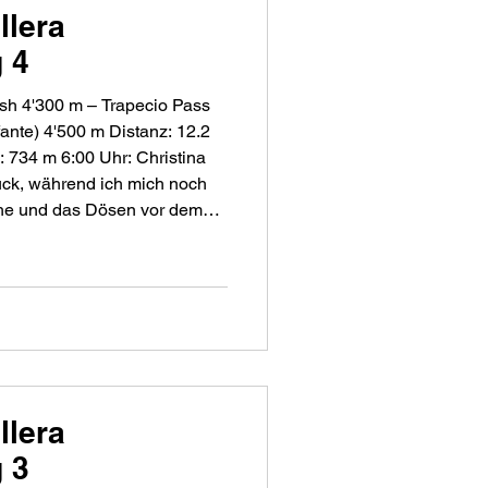
llera
 4
ash 4'300 m – Trapecio Pass
e) 4'500 m Distanz: 12.2
tück, während ich mich noch
he und das Dösen vor dem
 die Gehörschütze versorge,
sseln auf das Zelt. Christina
b das Wandern im Regen Sinn
llera
 3