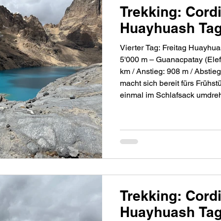
Trekking: Cordi
Huayhuash Tag
Vierter Tag: Freitag Huayhu
5'000 m – Guanacpatay (Elefant
km / Anstieg: 908 m / Abstieg: 734 m 6:00 Uhr: Christina
macht sich bereit fürs Frühs
einmal im Schlafsack umdre
Aufstehen geniesse. Als ich
oh Schreck, Regentropfen pra
macht sich schon Sorgen, o
macht oder ob wir ei
Trekking: Cordi
Huayhuash Tag